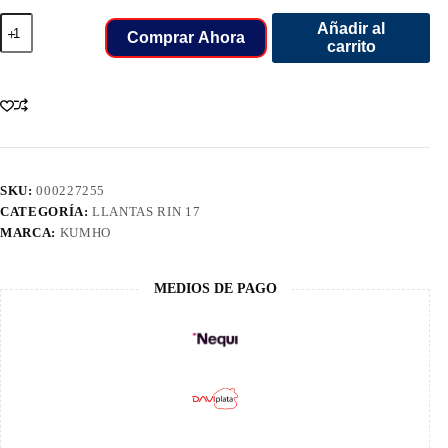
205/45/17
Añadir al
LLANT
Comprar Ahora
carrito
KUMHO
CH
ZR
88Y
PS71
cantidad
SKU:
000227255
CATEGORÍA:
LLANTAS RIN 17
MARCA:
KUMHO
MEDIOS DE PAGO