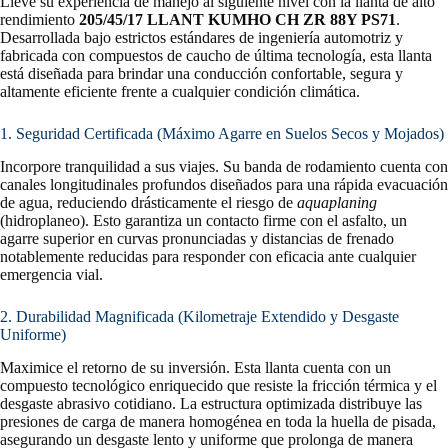
Lleve su experiencia de manejo al siguiente nivel con la llanta de alto
rendimiento
205/45/17 LLANT KUMHO CH ZR 88Y PS71
.
Desarrollada bajo estrictos estándares de ingeniería automotriz y
fabricada con compuestos de caucho de última tecnología, esta llanta
está diseñada para brindar una conducción confortable, segura y
altamente eficiente frente a cualquier condición climática.
1. Seguridad Certificada (Máximo Agarre en Suelos Secos y Mojados)
Incorpore tranquilidad a sus viajes. Su banda de rodamiento cuenta con
canales longitudinales profundos diseñados para una rápida evacuación
de agua, reduciendo drásticamente el riesgo de
aquaplaning
(hidroplaneo). Esto garantiza un contacto firme con el asfalto, un
agarre superior en curvas pronunciadas y distancias de frenado
notablemente reducidas para responder con eficacia ante cualquier
emergencia vial.
2. Durabilidad Magnificada (Kilometraje Extendido y Desgaste
Uniforme)
Maximice el retorno de su inversión. Esta llanta cuenta con un
compuesto tecnológico enriquecido que resiste la fricción térmica y el
desgaste abrasivo cotidiano. La estructura optimizada distribuye las
presiones de carga de manera homogénea en toda la huella de pisada,
asegurando un desgaste lento y uniforme que prolonga de manera