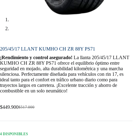
205/45/17 LLANT KUMHO CH ZR 88Y PS71
¡Rendimiento y control asegurado!
La llanta 205/45/17 LLANT
KUMHO CH ZR 88Y PS71 ofrece el equilibrio óptimo entre
seguridad en mojado, alta durabilidad kilométrica y una marcha
silenciosa. Perfectamente diseñada para vehículos con rin 17, es
ideal tanto para el confort en tráfico urbano diario como para
trayectos largos en carretera. ¡Excelente tracción y ahorro de
combustible en un solo neumático!
$
449.900
$
517.000
Original
Current
price
price
was:
is:
$517.000.
$449.900.
4 DISPONIBLES