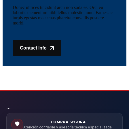
Donec ultrices tincidunt arcu non sodales. Orci eu
lobortis elementum nibh tellus molestie nunc. Fames ac
turpis egestas maecenas pharetra convallis posuere
morbi.
Contact Info
```
COMPRA SEGURA
🛡️
Atención confiable y asesoría técnica especializada.