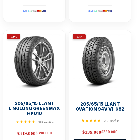
-13%
-13%
205/65/15 LLANT
205/65/15 LLANT
LINGLONG GREENMAX
OVATION 94V VI-682
HP010
★★★★★
257 reseñas
★★★★★
289 reseñas
$
390.000
$
339.000
$
390.000
$
339.000
Original
Current
Original
Current
price
price
price
price