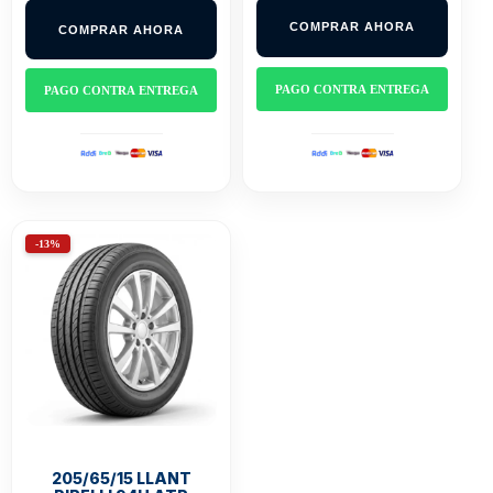
was:
is:
was:
is:
$390.000.
$339.000.
COMPRAR AHORA
COMPRAR AHORA
$390.000.
$339.000.
PAGO CONTRA ENTREGA
PAGO CONTRA ENTREGA
-13%
205/65/15 LLANT