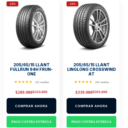
-13%
-13%
205/65/15 LLANT
205/65/15 LLANT
FULLRUN 94H FRUN-
LINGLONG CROSSWIND
ONE
AT
★★★★★
★★★★★
222 reseñas
242 reseñas
$
333.000
$
391.000
$
289.900
$
339.900
Original
Current
Original
Current
price
price
price
price
was:
is:
was:
is:
COMPRAR AHORA
COMPRAR AHORA
$333.000.
$289.900.
$391.000.
$339.900.
PAGO CONTRA ENTREGA
PAGO CONTRA ENTREGA