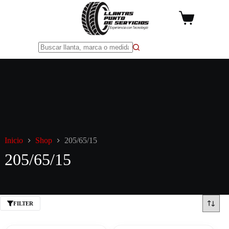
Saltar
al
Carro
contenido
de
compra
Sin
resultados
Inicio
Shop
205/65/15
205/65/15
FILTER