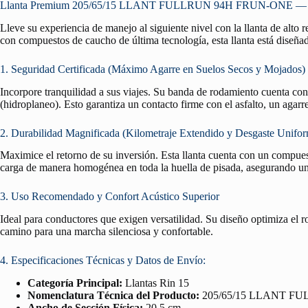
Llanta Premium 205/65/15 LLANT FULLRUN 94H FRUN-ONE — Segur
Lleve su experiencia de manejo al siguiente nivel con la llanta de alto
con compuestos de caucho de última tecnología, esta llanta está diseñad
1. Seguridad Certificada (Máximo Agarre en Suelos Secos y Mojados)
Incorpore tranquilidad a sus viajes. Su banda de rodamiento cuenta co
(hidroplaneo). Esto garantiza un contacto firme con el asfalto, un agar
2. Durabilidad Magnificada (Kilometraje Extendido y Desgaste Unifo
Maximice el retorno de su inversión. Esta llanta cuenta con un compuest
carga de manera homogénea en toda la huella de pisada, asegurando un 
3. Uso Recomendado y Confort Acústico Superior
Ideal para conductores que exigen versatilidad. Su diseño optimiza el 
camino para una marcha silenciosa y confortable.
4. Especificaciones Técnicas y Datos de Envío:
Categoría Principal:
Llantas Rin 15
Nomenclatura Técnica del Producto:
205/65/15 LLANT F
Ancho de Sección Física:
20.5 cm