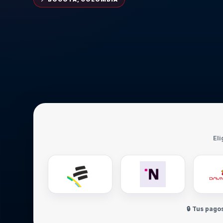
Eli
🔒 Tus pago