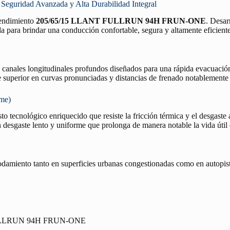
idad Avanzada y Alta Durabilidad Integral
 rendimiento
205/65/15 LLANT FULLRUN 94H FRUN-ONE
. Desar
a para brindar una conducción confortable, segura y altamente eficiente
n canales longitudinales profundos diseñados para una rápida evacuació
re superior en curvas pronunciadas y distancias de frenado notablemente
rme)
o tecnológico enriquecido que resiste la fricción térmica y el desgaste 
desgaste lento y uniforme que prolonga de manera notable la vida útil
rodamiento tanto en superficies urbanas congestionadas como en autopist
ULLRUN 94H FRUN-ONE