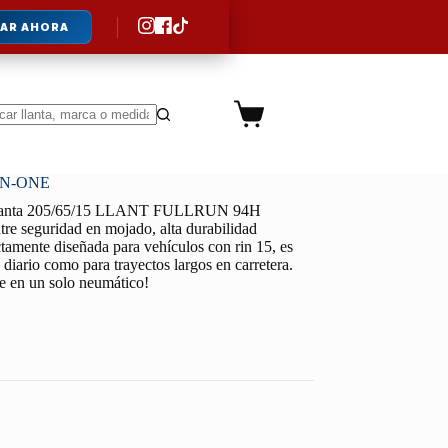
AR AHORA
Carro
de
ltados
compra
UN-ONE
lanta 205/65/15 LLANT FULLRUN 94H
e seguridad en mojado, alta durabilidad
ctamente diseñada para vehículos con rin 15, es
o diario como para trayectos largos en carretera.
le en un solo neumático!