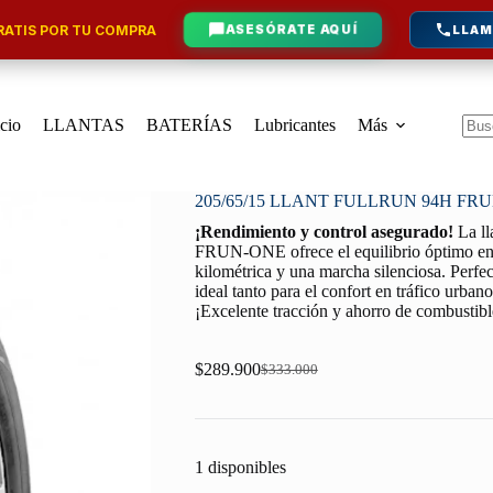
ATIS POR TU COMPRA
ASESÓRATE AQUÍ
LLAM
icio
LLANTAS
BATERÍAS
Lubricantes
Más
Sin
resu
205/65/15 LLANT FULLRUN 94H FR
¡Rendimiento y control asegurado!
La l
FRUN-ONE ofrece el equilibrio óptimo entr
kilométrica y una marcha silenciosa. Perfe
ideal tanto para el confort en tráfico urban
¡Excelente tracción y ahorro de combustib
$
289.900
$
333.000
Original
Current
price
price
was:
is:
$333.000.
$289.900.
1 disponibles