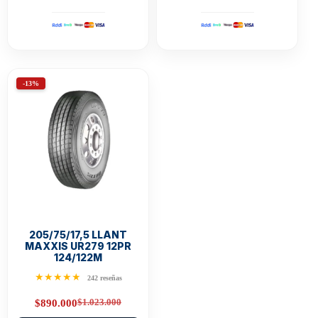
-13%
205/75/17,5 LLANT
MAXXIS UR279 12PR
124/122M
★★★★★
242 reseñas
$
1.023.000
$
890.000
Original
Current
price
price