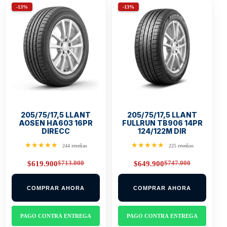
-13%
-13%
205/75/17,5 LLANT
205/75/17,5 LLANT
AOSEN HA603 16PR
FULLRUN TB906 14PR
DIRECC
124/122M DIR
★★★★★
★★★★★
244 reseñas
225 reseñas
$
713.000
$
747.000
$
619.900
$
649.900
Original
Current
Original
Current
price
price
price
price
was:
is:
was:
is:
COMPRAR AHORA
COMPRAR AHORA
$713.000.
$619.900.
$747.000.
$649.900.
PAGO CONTRA ENTREGA
PAGO CONTRA ENTREGA