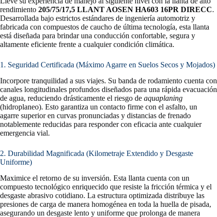
Lleve su experiencia de manejo al siguiente nivel con la llanta de alto
rendimiento
205/75/17,5 LLANT AOSEN HA603 16PR DIRECC
.
Desarrollada bajo estrictos estándares de ingeniería automotriz y
fabricada con compuestos de caucho de última tecnología, esta llanta
está diseñada para brindar una conducción confortable, segura y
altamente eficiente frente a cualquier condición climática.
1. Seguridad Certificada (Máximo Agarre en Suelos Secos y Mojados)
Incorpore tranquilidad a sus viajes. Su banda de rodamiento cuenta con
canales longitudinales profundos diseñados para una rápida evacuación
de agua, reduciendo drásticamente el riesgo de
aquaplaning
(hidroplaneo). Esto garantiza un contacto firme con el asfalto, un
agarre superior en curvas pronunciadas y distancias de frenado
notablemente reducidas para responder con eficacia ante cualquier
emergencia vial.
2. Durabilidad Magnificada (Kilometraje Extendido y Desgaste
Uniforme)
Maximice el retorno de su inversión. Esta llanta cuenta con un
compuesto tecnológico enriquecido que resiste la fricción térmica y el
desgaste abrasivo cotidiano. La estructura optimizada distribuye las
presiones de carga de manera homogénea en toda la huella de pisada,
asegurando un desgaste lento y uniforme que prolonga de manera