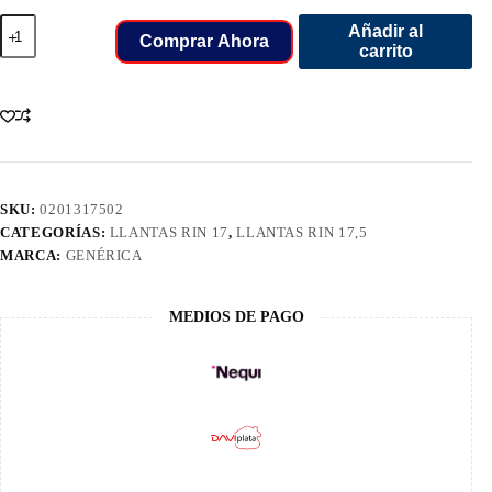
205/75/17,5
Añadir al
LLANT
Comprar Ahora
carrito
AOSEN
HA603
16PR
DIRECC
cantidad
SKU:
0201317502
CATEGORÍAS:
LLANTAS RIN 17
,
LLANTAS RIN 17,5
MARCA:
GENÉRICA
MEDIOS DE PAGO