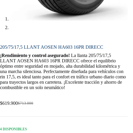
205/75/17,5 LLANT AOSEN HA603 16PR DIRECC
¡Rendimiento y control asegurado!
La llanta 205/75/17,5
LLANT AOSEN HA603 16PR DIRECC ofrece el equilibrio
óptimo entre seguridad en mojado, alta durabilidad kilométrica y
una marcha silenciosa. Perfectamente diseñada para vehículos con
rin 17,5, es ideal tanto para el confort en tráfico urbano diario como
para trayectos largos en carretera. ¡Excelente tracción y ahorro de
combustible en un solo neumático!
$
619.900
$
713.000
Original
Current
price
price
was:
is:
$713.000.
$619.900.
4 DISPONIBLES