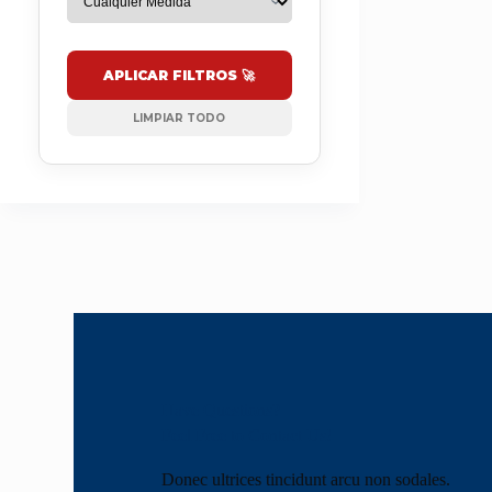
APLICAR FILTROS 🚀
LIMPIAR TODO
Have Questions?
Feel Free to Contact Us!
Donec ultrices tincidunt arcu non sodales.