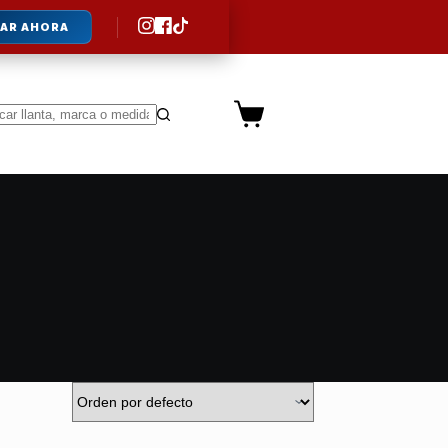
AR AHORA
Carro
de
ltados
compra