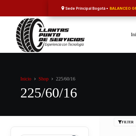
Saltar
al
Sede Principal Bogotá •
BALANCEO GR
contenido
In
Inicio
Shop
225/60/16
225/60/16
FILTER