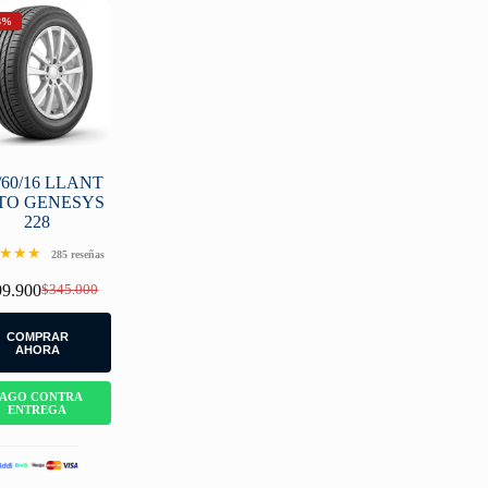
3%
/60/16 LLANT
TO GENESYS
228
★★★
285 reseñas
99.900
$
345.000
Original
Current
price
price
was:
is:
COMPRAR
$345.000.
$299.900.
AHORA
PAGO CONTRA
ENTREGA