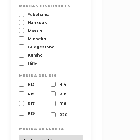
MARCAS DISPONIBLES
Yokohama
Hankook
Maxxis
Michelin
Bridgestone
Kumho
Hifly
MEDIDA DEL RIN
R13
R14
R15
R16
R17
R18
R19
R20
MEDIDA DE LLANTA