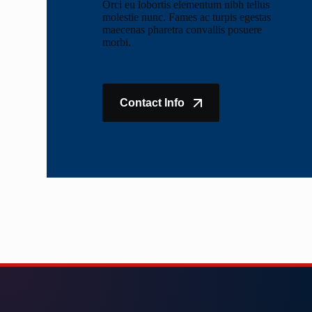
Orci eu lobortis elementum nibh tellus
molestie nunc. Fames ac turpis egestas
maecenas pharetra convallis posuere
morbi.
Contact Info