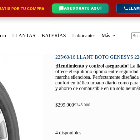
ATIS POR TU COMPRA
ASESÓRATE AQUÍ
LLAM
icio
LLANTAS
BATERÍAS
Lubricantes
Más
Sin
resu
225/60/16 LLANT BOTO GENESYS 22
¡Rendimiento y control asegurado!
La l
ofrece el equilibrio óptimo entre seguridad
marcha silenciosa. Perfectamente diseñada p
confort en tráfico urbano diario como para 
y ahorro de combustible en un solo neumát
$
299.900
$
345.000
Original
Current
price
price
was:
is:
$345.000.
$299.900.
4 disponibles