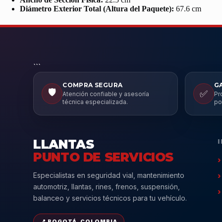
Diámetro Exterior Total (Altura del Paquete):
67.6 cm
```
COMPRA SEGURA
G
🛡️
✅
Atención confiable y asesoría
Pr
técnica especializada.
po
LLANTAS
PUNTO DE SERVICIOS
Especialistas en seguridad vial, mantenimiento
automotriz, llantas, rines, frenos, suspensión,
balanceo y servicios técnicos para tu vehículo.
📍 BOGOTÁ, COLOMBIA