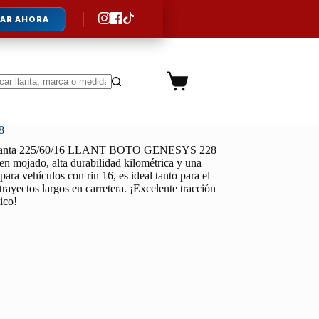
AR AHORA
Carro
de
ltados
compra
8
lanta 225/60/16 LLANT BOTO GENESYS 228
 en mojado, alta durabilidad kilométrica y una
ara vehículos con rin 16, es ideal tanto para el
trayectos largos en carretera. ¡Excelente tracción
ico!