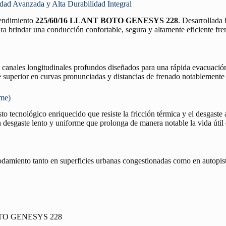
Avanzada y Alta Durabilidad Integral
 rendimiento
225/60/16 LLANT BOTO GENESYS 228
. Desarrollada 
ra brindar una conducción confortable, segura y altamente eficiente fren
n canales longitudinales profundos diseñados para una rápida evacuació
re superior en curvas pronunciadas y distancias de frenado notablemente
rme)
o tecnológico enriquecido que resiste la fricción térmica y el desgaste 
desgaste lento y uniforme que prolonga de manera notable la vida útil
rodamiento tanto en superficies urbanas congestionadas como en autopist
OTO GENESYS 228