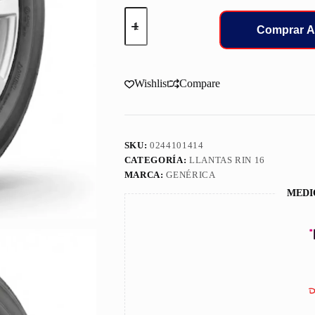
225/60/16
LLANT
Comprar A
BOTO
GENESYS
228
cantidad
Wishlist
Compare
SKU:
0244101414
CATEGORÍA:
LLANTAS RIN 16
MARCA:
GENÉRICA
MEDI