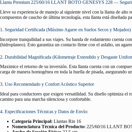
Llanta Premium 225/60/16 LLANT BOTO GENESYS 228 — Seguridad 
Lleve su experiencia de manejo al siguiente nivel con la llanta de alto
compuestos de caucho de última tecnología, esta llanta está diseñada pa
1. Seguridad Certificada (Máximo Agarre en Suelos Secos y Mojados)
Incorpore tranquilidad a sus viajes. Su banda de rodamiento cuenta co
(hidroplaneo). Esto garantiza un contacto firme con el asfalto, un agar
2. Durabilidad Magnificada (Kilometraje Extendido y Desgaste Unifo
Maximice el retorno de su inversión. Esta llanta cuenta con un compuest
carga de manera homogénea en toda la huella de pisada, asegurando un 
3. Uso Recomendado y Confort Acústico Superior
Ideal para conductores que exigen versatilidad. Su diseño optimiza el 
camino para una marcha silenciosa y confortable.
4. Especificaciones Técnicas y Datos de Envío:
Categoría Principal:
Llantas Rin 16
Nomenclatura Técnica del Producto:
225/60/16 LLANT B
Ancho de Sección Física:
22.5 cm