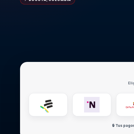
Eli
🔒 Tus pago