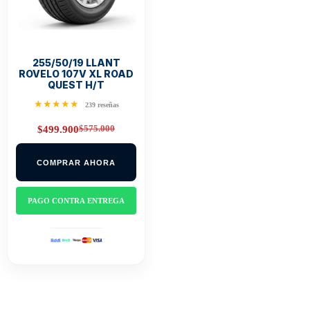
255/50/19 LLANT
ROVELO 107V XL ROAD
QUEST H/T
★★★★★
239 reseñas
$
575.000
$
499.900
Original
Current
price
price
was:
is:
COMPRAR AHORA
$575.000.
$499.900.
PAGO CONTRA ENTREGA