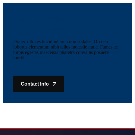
Have Questions?
Feel Free to Contact Us!
Donec ultrices tincidunt arcu non sodales. Orci eu
lobortis elementum nibh tellus molestie nunc. Fames ac
turpis egestas maecenas pharetra convallis posuere
morbi.
Contact Info