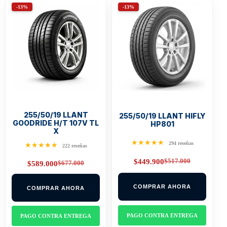
-13%
-13%
255/50/19 LLANT
255/50/19 LLANT HIFLY
GOODRIDE H/T 107V TL
HP801
X
★★★★★
294 reseñas
★★★★★
222 reseñas
$
517.000
$
449.900
$
677.000
$
589.000
Original
Current
Original
Current
price
price
price
price
was:
is:
was:
is:
$517.000.
$449.900.
COMPRAR AHORA
COMPRAR AHORA
$677.000.
$589.000.
PAGO CONTRA ENTREGA
PAGO CONTRA ENTREGA