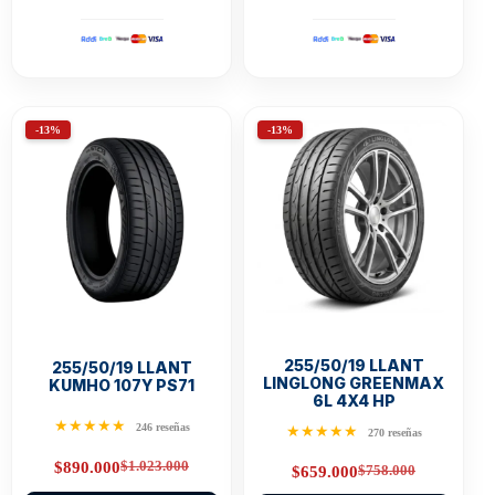
-13%
-13%
255/50/19 LLANT
255/50/19 LLANT
LINGLONG GREENMAX
KUMHO 107Y PS71
6L 4X4 HP
★★★★★
246 reseñas
★★★★★
270 reseñas
$
1.023.000
$
890.000
$
758.000
$
659.000
Original
Current
Original
Current
price
price
price
price