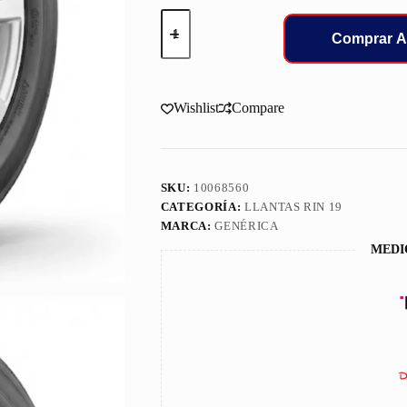
255/50/19
LLANT
Comprar A
ROVELO
107V
XL
ROAD
Wishlist
Compare
QUEST
H/T
cantidad
SKU:
10068560
CATEGORÍA:
LLANTAS RIN 19
MARCA:
GENÉRICA
MEDI