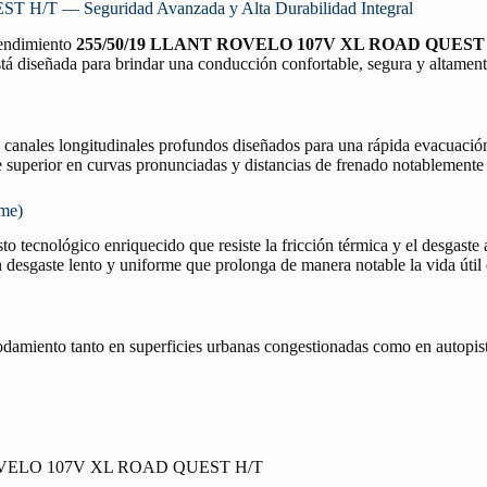
/T — Seguridad Avanzada y Alta Durabilidad Integral
 rendimiento
255/50/19 LLANT ROVELO 107V XL ROAD QUEST
tá diseñada para brindar una conducción confortable, segura y altamente 
n canales longitudinales profundos diseñados para una rápida evacuació
re superior en curvas pronunciadas y distancias de frenado notablemente
rme)
o tecnológico enriquecido que resiste la fricción térmica y el desgaste 
desgaste lento y uniforme que prolonga de manera notable la vida útil
rodamiento tanto en superficies urbanas congestionadas como en autopist
OVELO 107V XL ROAD QUEST H/T