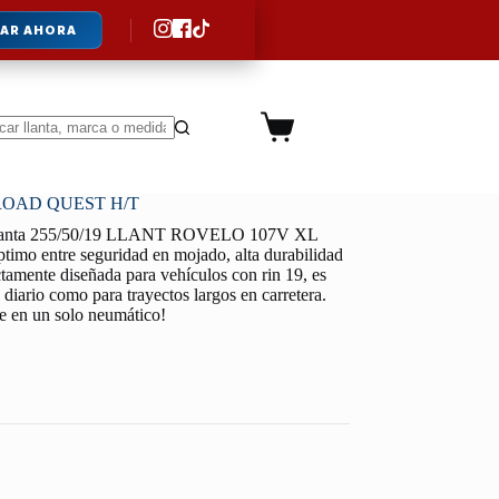
AR AHORA
Carro
de
ltados
compra
 ROAD QUEST H/T
lanta 255/50/19 LLANT ROVELO 107V XL
mo entre seguridad en mojado, alta durabilidad
ctamente diseñada para vehículos con rin 19, es
o diario como para trayectos largos en carretera.
le en un solo neumático!