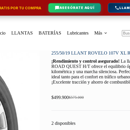
ATIS POR TU COMPRA
ASESÓRATE AQUÍ
LLAM
icio
LLANTAS
BATERÍAS
Lubricantes
Más
Sin
resu
255/50/19 LLANT ROVELO 107V XL
¡Rendimiento y control asegurado!
La l
ROAD QUEST H/T ofrece el equilibrio ópti
kilométrica y una marcha silenciosa. Perfe
ideal tanto para el confort en tráfico urban
¡Excelente tracción y ahorro de combustib
$
499.900
$
575.000
Original
Current
price
price
was:
is:
$575.000.
$499.900.
2 disponibles