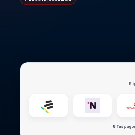
Eli
🔒 Tus pago