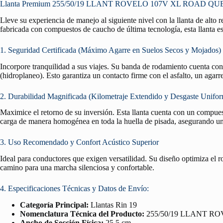
Llanta Premium 255/50/19 LLANT ROVELO 107V XL ROAD QUEST H
Lleve su experiencia de manejo al siguiente nivel con la llanta de alto
fabricada con compuestos de caucho de última tecnología, esta llanta es
1. Seguridad Certificada (Máximo Agarre en Suelos Secos y Mojados)
Incorpore tranquilidad a sus viajes. Su banda de rodamiento cuenta co
(hidroplaneo). Esto garantiza un contacto firme con el asfalto, un agar
2. Durabilidad Magnificada (Kilometraje Extendido y Desgaste Unifo
Maximice el retorno de su inversión. Esta llanta cuenta con un compuest
carga de manera homogénea en toda la huella de pisada, asegurando un 
3. Uso Recomendado y Confort Acústico Superior
Ideal para conductores que exigen versatilidad. Su diseño optimiza el 
camino para una marcha silenciosa y confortable.
4. Especificaciones Técnicas y Datos de Envío:
Categoría Principal:
Llantas Rin 19
Nomenclatura Técnica del Producto:
255/50/19 LLANT R
Ancho de Sección Física:
25.5 cm