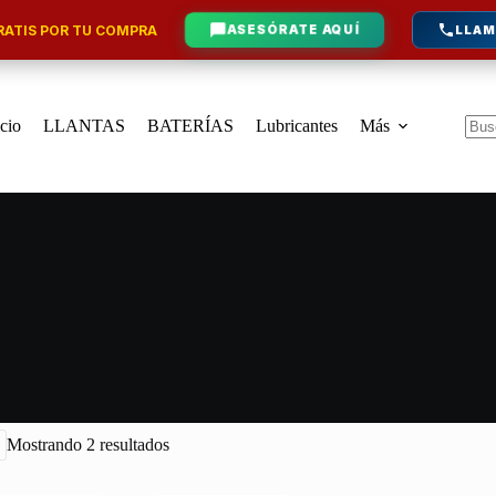
ATIS POR TU COMPRA
ASESÓRATE AQUÍ
LLAM
icio
LLANTAS
BATERÍAS
Lubricantes
Más
Sin
resu
Mostrando 2 resultados