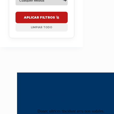
APLICAR FILTROS 🚀
LIMPIAR TODO
Have Questions?
Feel Free to Contact Us!
Donec ultrices tincidunt arcu non sodales.