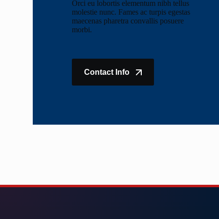
Orci eu lobortis elementum nibh tellus
molestie nunc. Fames ac turpis egestas
maecenas pharetra convallis posuere
morbi.
Contact Info