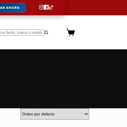
AR AHORA
Carro
de
ltados
compra