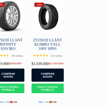
3%
-13%
/50/20 LLANT
255/50/20 LLANT
INFINITY
KUMHO VXLL
ENVIRO
109V HP91
★★★
★★★★★
279 reseñas
232 reseñas
19.900
$
598.000
$
1.039.000
$
1.195.000
Original
Current
Original
Current
price
price
price
price
was:
is:
was:
is:
COMPRAR
COMPRAR
$598.000.
$519.900.
$1.195.000.
$1.039.000.
AHORA
AHORA
PAGO CONTRA
PAGO CONTRA
ENTREGA
ENTREGA