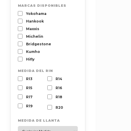
MARCAS DISPONIBLES
Yokohama
Hankook
Maxxis
Michelin
Bridgestone
Kumho
Hifly
MEDIDA DEL RIN
R13
R14
R15
R16
R17
R18
R19
R20
MEDIDA DE LLANTA