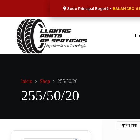
Saltar
al
Sede Principal Bogotá •
BALANCEO GR
contenido
In
Inicio
Shop
255/50/20
255/50/20
FILTER