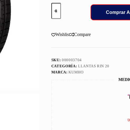
255/50/20
LLANT
Comprar A
KUMHO
VXLL
109V
HP91
Wishlist
Compare
cantidad
SKU:
000003704
CATEGORÍA:
LLANTAS RIN 20
MARCA:
KUMHO
MEDI