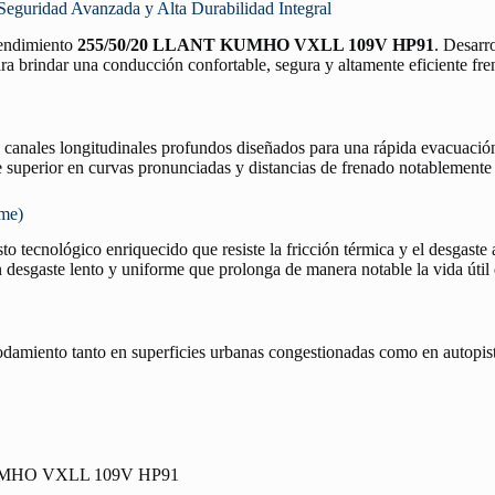
idad Avanzada y Alta Durabilidad Integral
 rendimiento
255/50/20 LLANT KUMHO VXLL 109V HP91
. Desarr
ra brindar una conducción confortable, segura y altamente eficiente fren
n canales longitudinales profundos diseñados para una rápida evacuació
re superior en curvas pronunciadas y distancias de frenado notablemente
rme)
o tecnológico enriquecido que resiste la fricción térmica y el desgaste 
desgaste lento y uniforme que prolonga de manera notable la vida útil
rodamiento tanto en superficies urbanas congestionadas como en autopist
UMHO VXLL 109V HP91