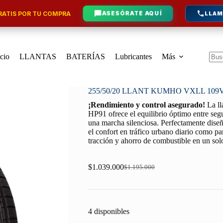
ATIS POR TU COMPRA
ASESÓRATE AQUÍ
LLAM
icio
LLANTAS
BATERÍAS
Lubricantes
Más
Sin
resu
255/50/20 LLANT KUMHO VXLL 109
¡Rendimiento y control asegurado!
La l
HP91 ofrece el equilibrio óptimo entre seg
una marcha silenciosa. Perfectamente diseña
el confort en tráfico urbano diario como par
tracción y ahorro de combustible en un so
$
1.039.000
$
1.195.000
Original
Current
price
price
was:
is:
$1.195.000.
$1.039.000.
4 disponibles