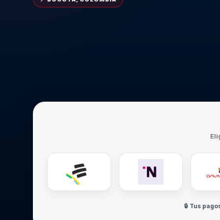
Eli
🔒 Tus pago