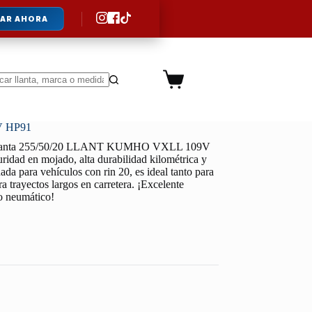
AR AHORA
Carro
de
ltados
compra
V HP91
lanta 255/50/20 LLANT KUMHO VXLL 109V
uridad en mojado, alta durabilidad kilométrica y
da para vehículos con rin 20, es ideal tanto para
a trayectos largos en carretera. ¡Excelente
lo neumático!