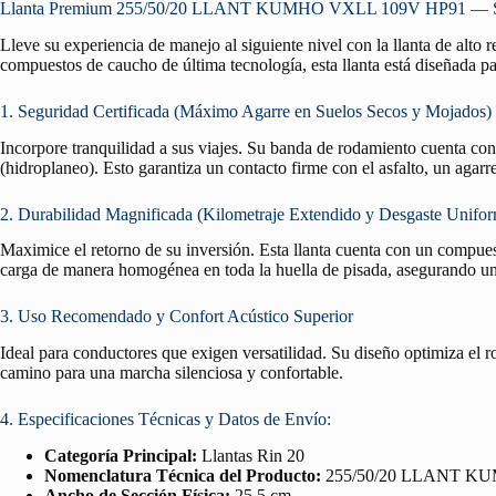
Llanta Premium 255/50/20 LLANT KUMHO VXLL 109V HP91 — Segur
Lleve su experiencia de manejo al siguiente nivel con la llanta de alto
compuestos de caucho de última tecnología, esta llanta está diseñada pa
1. Seguridad Certificada (Máximo Agarre en Suelos Secos y Mojados)
Incorpore tranquilidad a sus viajes. Su banda de rodamiento cuenta co
(hidroplaneo). Esto garantiza un contacto firme con el asfalto, un agar
2. Durabilidad Magnificada (Kilometraje Extendido y Desgaste Unifo
Maximice el retorno de su inversión. Esta llanta cuenta con un compuest
carga de manera homogénea en toda la huella de pisada, asegurando un 
3. Uso Recomendado y Confort Acústico Superior
Ideal para conductores que exigen versatilidad. Su diseño optimiza el 
camino para una marcha silenciosa y confortable.
4. Especificaciones Técnicas y Datos de Envío:
Categoría Principal:
Llantas Rin 20
Nomenclatura Técnica del Producto:
255/50/20 LLANT K
Ancho de Sección Física:
25.5 cm