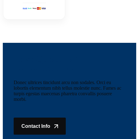
Have Questions?
Feel Free to Contact Us!
Donec ultrices tincidunt arcu non sodales. Orci eu
lobortis elementum nibh tellus molestie nunc. Fames ac
turpis egestas maecenas pharetra convallis posuere
morbi.
Contact Info