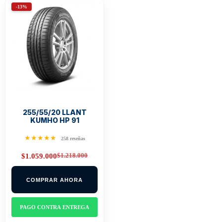
-13%
255/55/20 LLANT
KUMHO HP 91
★★★★★
258 reseñas
$
1.218.000
$
1.059.000
Original
Current
price
price
was:
is:
COMPRAR AHORA
$1.218.000.
$1.059.000.
PAGO CONTRA ENTREGA