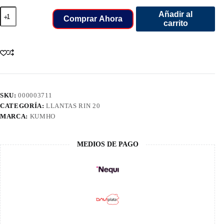
255/55/20
Añadir al
LLANT
Comprar Ahora
carrito
KUMHO
HP
91
cantidad
SKU:
000003711
CATEGORÍA:
LLANTAS RIN 20
MARCA:
KUMHO
MEDIOS DE PAGO