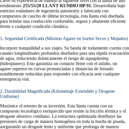
Lleve su experiencia de manejo al siguiente nivel con la llanta de alto
rendimiento
255/55/20 LLANT KUMHO HP 91
. Desarrollada bajo
estrictos estándares de ingeniería automotriz y fabricada con
compuestos de caucho de última tecnología, esta llanta está diseñada
para brindar una conducción confortable, segura y altamente eficiente
frente a cualquier condición climática.
1. Seguridad Certificada (Máximo Agarre en Suelos Secos y Mojados)
Incorpore tranquilidad a sus viajes. Su banda de rodamiento cuenta con
canales longitudinales profundos diseñados para una rápida evacuación
de agua, reduciendo drásticamente el riesgo de
aquaplaning
(hidroplaneo). Esto garantiza un contacto firme con el asfalto, un
agarre superior en curvas pronunciadas y distancias de frenado
notablemente reducidas para responder con eficacia ante cualquier
emergencia vial.
2. Durabilidad Magnificada (Kilometraje Extendido y Desgaste
Uniforme)
Maximice el retorno de su inversión. Esta llanta cuenta con un
compuesto tecnológico enriquecido que resiste la fricción térmica y el
desgaste abrasivo cotidiano. La estructura optimizada distribuye las
presiones de carga de manera homogénea en toda la huella de pisada,
asegurando un desgaste lento y uniforme que prolonga de manera