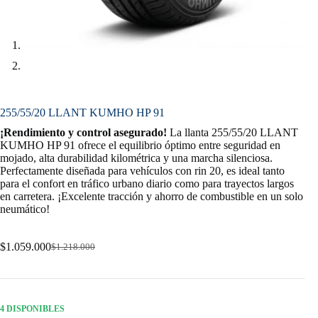
255/55/20 LLANT KUMHO HP 91
¡Rendimiento y control asegurado!
La llanta 255/55/20 LLANT
KUMHO HP 91 ofrece el equilibrio óptimo entre seguridad en
mojado, alta durabilidad kilométrica y una marcha silenciosa.
Perfectamente diseñada para vehículos con rin 20, es ideal tanto
para el confort en tráfico urbano diario como para trayectos largos
en carretera. ¡Excelente tracción y ahorro de combustible en un solo
neumático!
$
1.059.000
$
1.218.000
Original
Current
price
price
was:
is:
$1.218.000.
$1.059.000.
4 DISPONIBLES