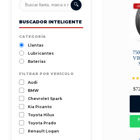
🔍
-1
BUSCADOR INTELIGENTE
CATEGORÍA
Llantas
75
Lubricantes
VI
Baterías
FILTRAR POR VEHÍCULO
★★
Audi
$
7
BMW
Chevrolet Spark
Kia Picanto
Toyota Hilux
Toyota Prado
Renault Logan
Mazda 3