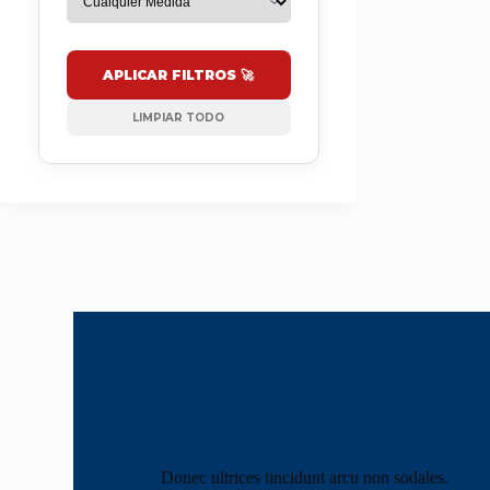
APLICAR FILTROS 🚀
LIMPIAR TODO
Have Questions?
Feel Free to Contact Us!
Donec ultrices tincidunt arcu non sodales.