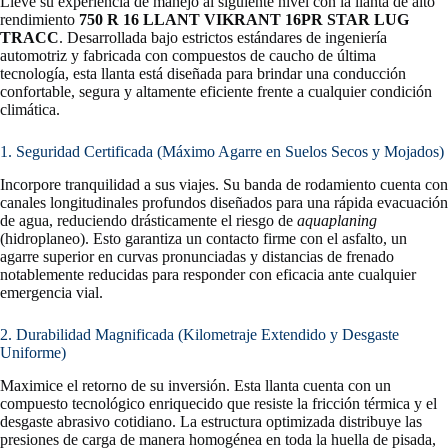
Lleve su experiencia de manejo al siguiente nivel con la llanta de alto
rendimiento
750 R 16 LLANT VIKRANT 16PR STAR LUG
TRACC
. Desarrollada bajo estrictos estándares de ingeniería
automotriz y fabricada con compuestos de caucho de última
tecnología, esta llanta está diseñada para brindar una conducción
confortable, segura y altamente eficiente frente a cualquier condición
climática.
1. Seguridad Certificada (Máximo Agarre en Suelos Secos y Mojados)
Incorpore tranquilidad a sus viajes. Su banda de rodamiento cuenta con
canales longitudinales profundos diseñados para una rápida evacuación
de agua, reduciendo drásticamente el riesgo de
aquaplaning
(hidroplaneo). Esto garantiza un contacto firme con el asfalto, un
agarre superior en curvas pronunciadas y distancias de frenado
notablemente reducidas para responder con eficacia ante cualquier
emergencia vial.
2. Durabilidad Magnificada (Kilometraje Extendido y Desgaste
Uniforme)
Maximice el retorno de su inversión. Esta llanta cuenta con un
compuesto tecnológico enriquecido que resiste la fricción térmica y el
desgaste abrasivo cotidiano. La estructura optimizada distribuye las
presiones de carga de manera homogénea en toda la huella de pisada,