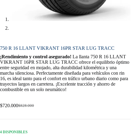
750 R 16 LLANT VIKRANT 16PR STAR LUG TRACC
¡Rendimiento y control asegurado!
La llanta 750 R 16 LLANT
VIKRANT 16PR STAR LUG TRACC ofrece el equilibrio óptimo
entre seguridad en mojado, alta durabilidad kilométrica y una
marcha silenciosa. Perfectamente diseñada para vehículos con rin
16, es ideal tanto para el confort en tráfico urbano diario como para
trayectos largos en carretera. ¡Excelente tracción y ahorro de
combustible en un solo neumático!
$
720.000
$
828.000
Original
Current
price
price
was:
is:
$828.000.
$720.000.
4 DISPONIBLES