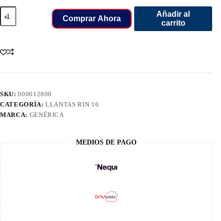
750
Añadir al
R
Comprar Ahora
carrito
16
LLANT
VIKRANT
16PR
STAR
LUG
TRACC
cantidad
SKU:
000012800
CATEGORÍA:
LLANTAS RIN 16
MARCA:
GENÉRICA
MEDIOS DE PAGO