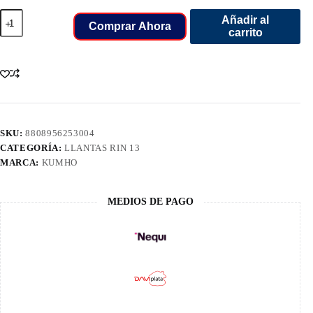
185/60/13
Añadir al
LLANT
Comprar Ahora
carrito
KUMHO
80H
HS11
cantidad
SKU:
8808956253004
CATEGORÍA:
LLANTAS RIN 13
MARCA:
KUMHO
MEDIOS DE PAGO