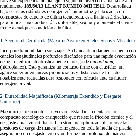
Lleve su experiencia de manejo al siguiente nivel con la llanta de alto
rendimiento
185/60/13 LLANT KUMHO 80H HS11
. Desarrollada
bajo estrictos estándares de ingeniería automotriz y fabricada con
compuestos de caucho de última tecnología, esta llanta está diseñada
para brindar una conducción confortable, segura y altamente eficiente
frente a cualquier condición climática.
1. Seguridad Certificada (Máximo Agarre en Suelos Secos y Mojados)
Incorpore tranquilidad a sus viajes. Su banda de rodamiento cuenta con
canales longitudinales profundos diseñados para una rápida evacuación
de agua, reduciendo drásticamente el riesgo de
aquaplaning
(hidroplaneo). Esto garantiza un contacto firme con el asfalto, un
agarre superior en curvas pronunciadas y distancias de frenado
notablemente reducidas para responder con eficacia ante cualquier
emergencia vial.
2. Durabilidad Magnificada (Kilometraje Extendido y Desgaste
Uniforme)
Maximice el retorno de su inversión. Esta llanta cuenta con un
compuesto tecnológico enriquecido que resiste la fricción térmica y el
desgaste abrasivo cotidiano. La estructura optimizada distribuye las
presiones de carga de manera homogénea en toda la huella de pisada,
asegurando un desgaste lento y uniforme que prolonga de manera