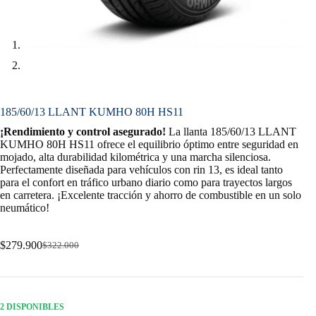
185/60/13 LLANT KUMHO 80H HS11
¡Rendimiento y control asegurado!
La llanta 185/60/13 LLANT
KUMHO 80H HS11 ofrece el equilibrio óptimo entre seguridad en
mojado, alta durabilidad kilométrica y una marcha silenciosa.
Perfectamente diseñada para vehículos con rin 13, es ideal tanto
para el confort en tráfico urbano diario como para trayectos largos
en carretera. ¡Excelente tracción y ahorro de combustible en un solo
neumático!
$
279.900
$
322.000
Original
Current
price
price
was:
is:
$322.000.
$279.900.
2 DISPONIBLES