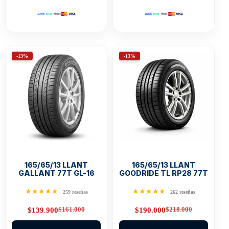
-13%
-13%
165/65/13 LLANT
165/65/13 LLANT
GALLANT 77T GL-16
GOODRIDE TL RP28 77T
★★★★★
★★★★★
259 reseñas
262 reseñas
$
161.000
$
218.000
$
139.900
$
190.000
Original
Current
Original
Current
price
price
price
price
was:
is:
was:
is: