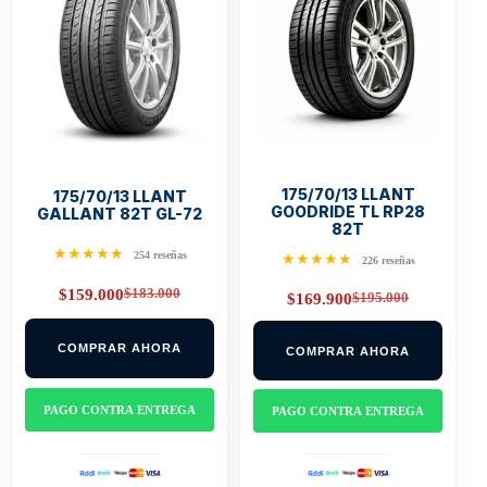
175/70/13 LLANT
175/70/13 LLANT
GOODRIDE TL RP28
GALLANT 82T GL-72
82T
★★★★★
254 reseñas
★★★★★
226 reseñas
$
183.000
$
159.000
$
195.000
$
169.900
Original
Current
Original
Current
price
price
price
price
was:
is:
was:
is:
$183.000.
$159.000.
COMPRAR AHORA
COMPRAR AHORA
$195.000.
$169.900.
PAGO CONTRA ENTREGA
PAGO CONTRA ENTREGA