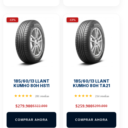
-13%
-13%
185/60/13 LLANT
185/60/13 LLANT
KUMHO 80H HS11
KUMHO 80H TA21
★★★★★
★★★★★
281 reseñas
214 reseñas
$
322.000
$
299.000
$
279.900
$
259.900
Original
Current
Original
Current
price
price
price
price
was:
is:
was:
is:
COMPRAR AHORA
COMPRAR AHORA
$322.000.
$279.900.
$299.000.
$259.900.