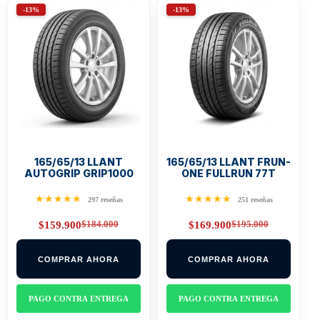
-13%
-13%
165/65/13 LLANT
165/65/13 LLANT FRUN-
AUTOGRIP GRIP1000
ONE FULLRUN 77T
★★★★★
★★★★★
297 reseñas
251 reseñas
$
184.000
$
195.000
$
159.900
$
169.900
Original
Current
Original
Current
price
price
price
price
was:
is:
was:
is:
COMPRAR AHORA
COMPRAR AHORA
$184.000.
$159.900.
$195.000.
$169.900.
PAGO CONTRA ENTREGA
PAGO CONTRA ENTREGA