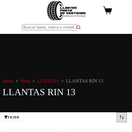
Saltar
al
Carro
contenido
de
compra
Sin
resultados
Inicio
Shop
LLANTAS
LLANTAS RIN 13
LLANTAS RIN 13
FILTER