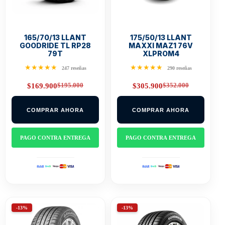
165/70/13 LLANT
175/50/13 LLANT
GOODRIDE TL RP28
MAXXI MAZ1 76V
79T
XLPROM4
★★★★★
★★★★★
247 reseñas
290 reseñas
$
195.000
$
352.000
$
169.900
$
305.900
Original
Current
Original
Current
price
price
price
price
was:
is:
was:
is:
COMPRAR AHORA
COMPRAR AHORA
$195.000.
$169.900.
$352.000.
$305.900.
PAGO CONTRA ENTREGA
PAGO CONTRA ENTREGA
-13%
-13%