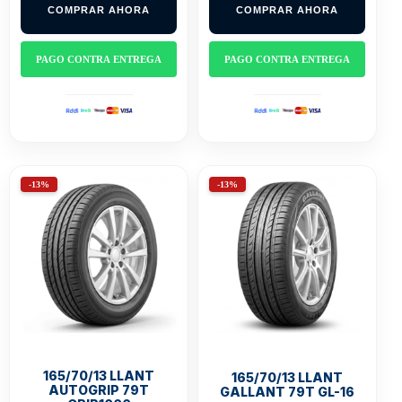
COMPRAR AHORA
COMPRAR AHORA
$161.000.
$139.900.
$218.000.
$190.000.
PAGO CONTRA ENTREGA
PAGO CONTRA ENTREGA
-13%
-13%
165/70/13 LLANT
165/70/13 LLANT
AUTOGRIP 79T
GALLANT 79T GL-16