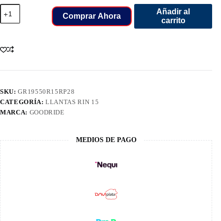
195/50/15
Añadir al
LLANT
Comprar Ahora
carrito
GOODRIDE
TL
RP
RP28
82V
cantidad
SKU:
GR19550R15RP28
CATEGORÍA:
LLANTAS RIN 15
MARCA:
GOODRIDE
MEDIOS DE PAGO