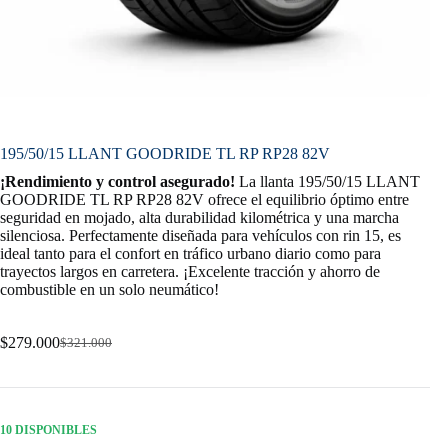
195/50/15 LLANT GOODRIDE TL RP RP28 82V
¡Rendimiento y control asegurado!
La llanta 195/50/15 LLANT
GOODRIDE TL RP RP28 82V ofrece el equilibrio óptimo entre
seguridad en mojado, alta durabilidad kilométrica y una marcha
silenciosa. Perfectamente diseñada para vehículos con rin 15, es
ideal tanto para el confort en tráfico urbano diario como para
trayectos largos en carretera. ¡Excelente tracción y ahorro de
combustible en un solo neumático!
$
279.000
$
321.000
Original
Current
price
price
was:
is:
$321.000.
$279.000.
10 DISPONIBLES