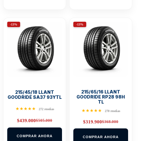
-13%
-13%
215/65/16 LLANT
215/45/18 LLANT
GOODRIDE RP28 98H
GOODRIDE SA37 93YTL
TL
★★★★★
272 reseñas
★★★★★
270 reseñas
$
505.000
$
439.000
$
368.000
$
319.900
Original
Current
Original
Current
price
price
price
price
was:
is:
was:
is:
$505.000.
$439.000.
COMPRAR AHORA
COMPRAR AHORA
$368.000.
$319.900.