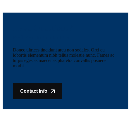
Have Questions?
Feel Free to Contact Us!
Donec ultrices tincidunt arcu non sodales. Orci eu
lobortis elementum nibh tellus molestie nunc. Fames ac
turpis egestas maecenas pharetra convallis posuere
morbi.
Contact Info