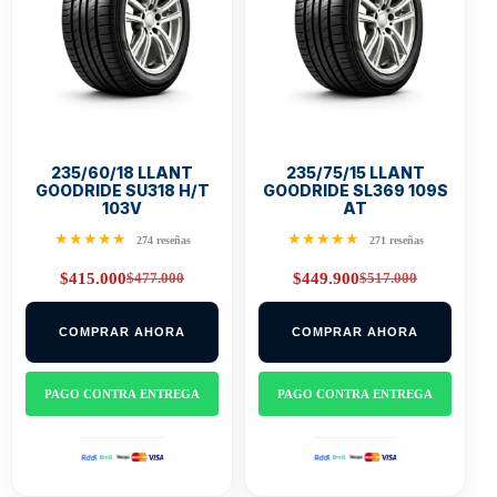
235/60/18 LLANT
235/75/15 LLANT
GOODRIDE SU318 H/T
GOODRIDE SL369 109S
103V
AT
★★★★★
★★★★★
274 reseñas
271 reseñas
$
477.000
$
517.000
$
415.000
$
449.900
Original
Current
Original
Current
price
price
price
price
was:
is:
was:
is:
COMPRAR AHORA
COMPRAR AHORA
$477.000.
$415.000.
$517.000.
$449.900.
PAGO CONTRA ENTREGA
PAGO CONTRA ENTREGA