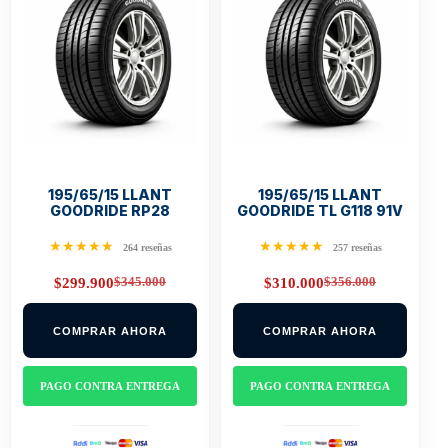
195/65/15 LLANT
195/65/15 LLANT
GOODRIDE RP28
GOODRIDE TL G118 91V
★★★★★
★★★★★
264 reseñas
257 reseñas
$
345.000
$
356.000
$
299.900
$
310.000
Original
Current
Original
Current
price
price
price
price
was:
is:
was:
is:
COMPRAR AHORA
COMPRAR AHORA
$345.000.
$299.900.
$356.000.
$310.000.
PAGO CONTRA ENTREGA
PAGO CONTRA ENTREGA