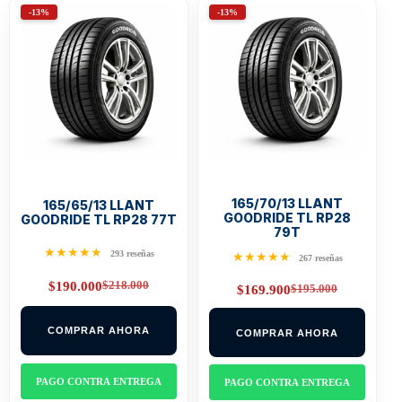
-13%
-13%
165/70/13 LLANT
165/65/13 LLANT
GOODRIDE TL RP28
GOODRIDE TL RP28 77T
79T
★★★★★
293 reseñas
★★★★★
267 reseñas
$
218.000
$
190.000
$
195.000
$
169.900
Original
Current
Original
Current
price
price
price
price
was:
is:
was:
is:
$218.000.
$190.000.
COMPRAR AHORA
COMPRAR AHORA
$195.000.
$169.900.
PAGO CONTRA ENTREGA
PAGO CONTRA ENTREGA