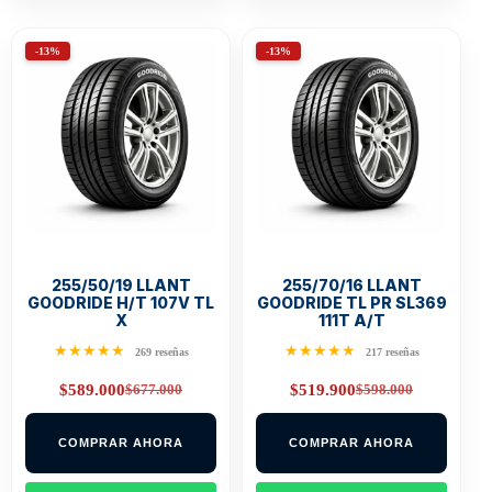
-13%
-13%
255/50/19 LLANT
255/70/16 LLANT
GOODRIDE H/T 107V TL
GOODRIDE TL PR SL369
X
111T A/T
★★★★★
★★★★★
269 reseñas
217 reseñas
$
677.000
$
598.000
$
589.000
$
519.900
Original
Current
Original
Current
price
price
price
price
was:
is:
was:
is:
COMPRAR AHORA
COMPRAR AHORA
$677.000.
$589.000.
$598.000.
$519.900.