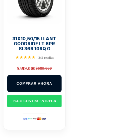
31X10,50/15 LLANT
GOODRIDE LT 6PR
SL369 109Q G
★★★★★
242 reseñas
$
689.000
$
599.000
Original
Current
price
price
was:
is:
COMPRAR AHORA
$689.000.
$599.000.
PAGO CONTRA ENTREGA