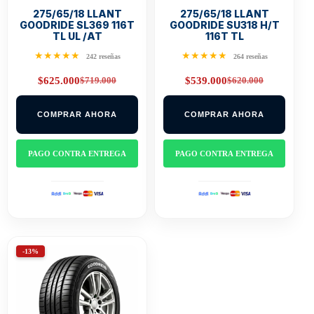
275/65/18 LLANT
275/65/18 LLANT
GOODRIDE SL369 116T
GOODRIDE SU318 H/T
TL UL /AT
116T TL
★★★★★
★★★★★
242 reseñas
264 reseñas
$
719.000
$
620.000
$
625.000
$
539.000
Original
Current
Original
Current
price
price
price
price
was:
is:
was:
is:
COMPRAR AHORA
COMPRAR AHORA
$719.000.
$625.000.
$620.000.
$539.000.
PAGO CONTRA ENTREGA
PAGO CONTRA ENTREGA
-13%