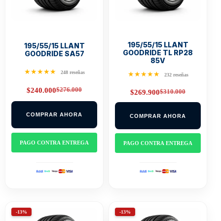
195/55/15 LLANT
195/55/15 LLANT
GOODRIDE TL RP28
GOODRIDE SA57
85V
★★★★★
248 reseñas
★★★★★
232 reseñas
$
276.000
$
240.000
$
310.000
$
269.900
Original
Current
Original
Current
price
price
price
price
was:
is:
was:
is:
$276.000.
$240.000.
COMPRAR AHORA
COMPRAR AHORA
$310.000.
$269.900.
PAGO CONTRA ENTREGA
PAGO CONTRA ENTREGA
-13%
-13%