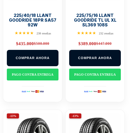
225/40/18 LLANT
225/75/16 LLANT
GOODRIDE 18PR SA57
GOODRIDE TL UL XL
92W
SL369 108S
★★★★★
★★★★★
230 reseñas
232 reseñas
$
500.000
$
447.000
$
435.000
$
389.000
Original
Current
Original
Current
price
price
price
price
was:
is:
was:
is:
COMPRAR AHORA
COMPRAR AHORA
$500.000.
$435.000.
$447.000.
$389.000.
PAGO CONTRA ENTREGA
PAGO CONTRA ENTREGA
-13%
-13%