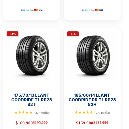
-13%
-13%
175/70/13 LLANT
185/60/14 LLANT
GOODRIDE TL RP28
GOODRIDE PR TL RP28
82T
82H
★★★★★
★★★★★
227 reseñas
277 reseñas
$
195.000
$
184.000
$
169.900
$
159.900
Original
Current
Original
Current
price
price
price
price