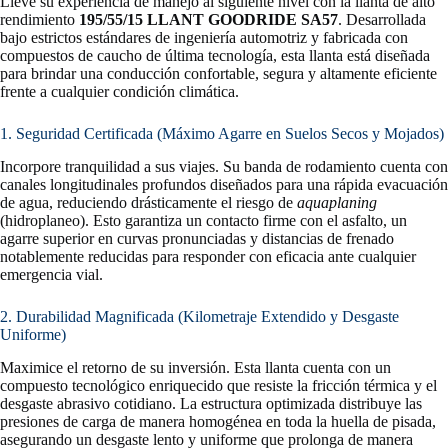
Lleve su experiencia de manejo al siguiente nivel con la llanta de alto
rendimiento
195/55/15 LLANT GOODRIDE SA57
. Desarrollada
bajo estrictos estándares de ingeniería automotriz y fabricada con
compuestos de caucho de última tecnología, esta llanta está diseñada
para brindar una conducción confortable, segura y altamente eficiente
frente a cualquier condición climática.
1. Seguridad Certificada (Máximo Agarre en Suelos Secos y Mojados)
Incorpore tranquilidad a sus viajes. Su banda de rodamiento cuenta con
canales longitudinales profundos diseñados para una rápida evacuación
de agua, reduciendo drásticamente el riesgo de
aquaplaning
(hidroplaneo). Esto garantiza un contacto firme con el asfalto, un
agarre superior en curvas pronunciadas y distancias de frenado
notablemente reducidas para responder con eficacia ante cualquier
emergencia vial.
2. Durabilidad Magnificada (Kilometraje Extendido y Desgaste
Uniforme)
Maximice el retorno de su inversión. Esta llanta cuenta con un
compuesto tecnológico enriquecido que resiste la fricción térmica y el
desgaste abrasivo cotidiano. La estructura optimizada distribuye las
presiones de carga de manera homogénea en toda la huella de pisada,
asegurando un desgaste lento y uniforme que prolonga de manera