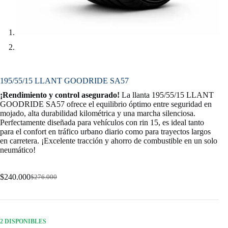
195/55/15 LLANT GOODRIDE SA57
¡Rendimiento y control asegurado!
La llanta 195/55/15 LLANT
GOODRIDE SA57 ofrece el equilibrio óptimo entre seguridad en
mojado, alta durabilidad kilométrica y una marcha silenciosa.
Perfectamente diseñada para vehículos con rin 15, es ideal tanto
para el confort en tráfico urbano diario como para trayectos largos
en carretera. ¡Excelente tracción y ahorro de combustible en un solo
neumático!
$
240.000
$
276.000
Original
Current
price
price
was:
is:
$276.000.
$240.000.
2 DISPONIBLES