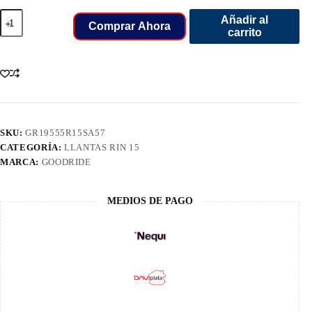
195/55/15
Añadir al
LLANT
Comprar Ahora
carrito
GOODRIDE
SA57
cantidad
SKU:
GR19555R15SA57
CATEGORÍA:
LLANTAS RIN 15
MARCA:
GOODRIDE
MEDIOS DE PAGO