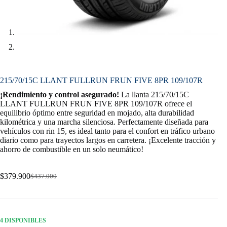
215/70/15C LLANT FULLRUN FRUN FIVE 8PR 109/107R
¡Rendimiento y control asegurado!
La llanta 215/70/15C
LLANT FULLRUN FRUN FIVE 8PR 109/107R ofrece el
equilibrio óptimo entre seguridad en mojado, alta durabilidad
kilométrica y una marcha silenciosa. Perfectamente diseñada para
vehículos con rin 15, es ideal tanto para el confort en tráfico urbano
diario como para trayectos largos en carretera. ¡Excelente tracción y
ahorro de combustible en un solo neumático!
$
379.900
$
437.000
Original
Current
price
price
was:
is:
$437.000.
$379.900.
4 DISPONIBLES