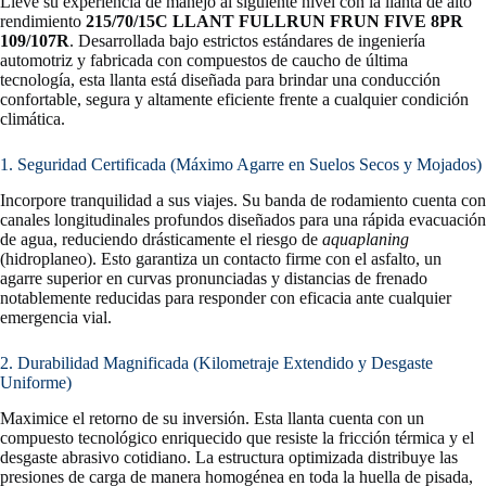
Lleve su experiencia de manejo al siguiente nivel con la llanta de alto
rendimiento
215/70/15C LLANT FULLRUN FRUN FIVE 8PR
109/107R
. Desarrollada bajo estrictos estándares de ingeniería
automotriz y fabricada con compuestos de caucho de última
tecnología, esta llanta está diseñada para brindar una conducción
confortable, segura y altamente eficiente frente a cualquier condición
climática.
1. Seguridad Certificada (Máximo Agarre en Suelos Secos y Mojados)
Incorpore tranquilidad a sus viajes. Su banda de rodamiento cuenta con
canales longitudinales profundos diseñados para una rápida evacuación
de agua, reduciendo drásticamente el riesgo de
aquaplaning
(hidroplaneo). Esto garantiza un contacto firme con el asfalto, un
agarre superior en curvas pronunciadas y distancias de frenado
notablemente reducidas para responder con eficacia ante cualquier
emergencia vial.
2. Durabilidad Magnificada (Kilometraje Extendido y Desgaste
Uniforme)
Maximice el retorno de su inversión. Esta llanta cuenta con un
compuesto tecnológico enriquecido que resiste la fricción térmica y el
desgaste abrasivo cotidiano. La estructura optimizada distribuye las
presiones de carga de manera homogénea en toda la huella de pisada,