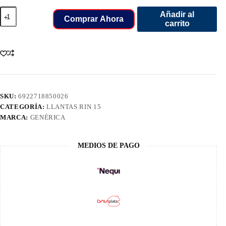
215/70/15C
Añadir al
LLANT
Comprar Ahora
carrito
FULLRUN
FRUN
FIVE
8PR
109/107R
cantidad
SKU:
6922718850026
CATEGORÍA:
LLANTAS RIN 15
MARCA:
GENÉRICA
MEDIOS DE PAGO