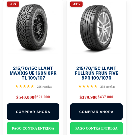
-13%
-13%
215/70/15C LLANT
215/70/15C LLANT
MAXXIS UE 168N 8PR
FULLRUN FRUN FIVE
TL 109/107
8PR 109/107R
★★★★★
★★★★★
266 reseñas
258 reseñas
$
621.000
$
437.000
$
540.000
$
379.900
Original
Current
Original
Current
price
price
price
price
was:
is:
was:
is:
COMPRAR AHORA
COMPRAR AHORA
$621.000.
$540.000.
$437.000.
$379.900.
PAGO CONTRA ENTREGA
PAGO CONTRA ENTREGA