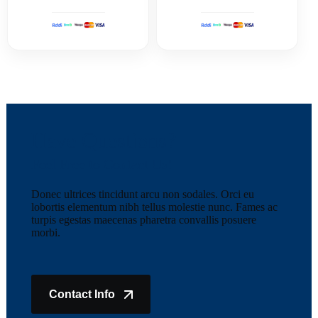
Have Questions?
Feel Free to Contact Us!
Donec ultrices tincidunt arcu non sodales. Orci eu
lobortis elementum nibh tellus molestie nunc. Fames ac
turpis egestas maecenas pharetra convallis posuere
morbi.
Contact Info