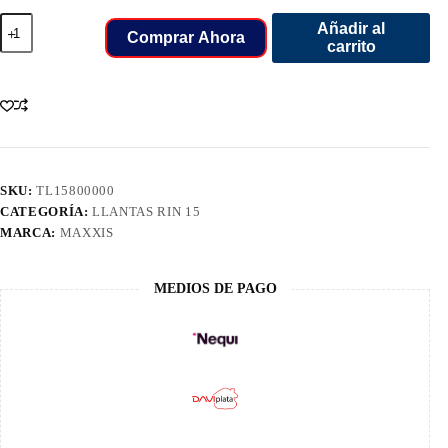
215/70/15C
Añadir al
LLANT
Comprar Ahora
carrito
MAXXIS
UE
168N
8PR
TL
109/107
cantidad
SKU:
TL15800000
CATEGORÍA:
LLANTAS RIN 15
MARCA:
MAXXIS
MEDIOS DE PAGO