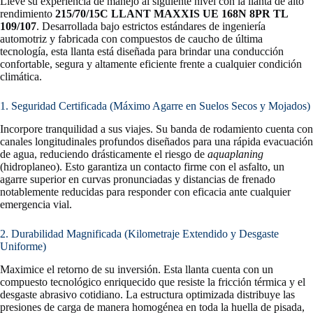
Lleve su experiencia de manejo al siguiente nivel con la llanta de alto
rendimiento
215/70/15C LLANT MAXXIS UE 168N 8PR TL
109/107
. Desarrollada bajo estrictos estándares de ingeniería
automotriz y fabricada con compuestos de caucho de última
tecnología, esta llanta está diseñada para brindar una conducción
confortable, segura y altamente eficiente frente a cualquier condición
climática.
1. Seguridad Certificada (Máximo Agarre en Suelos Secos y Mojados)
Incorpore tranquilidad a sus viajes. Su banda de rodamiento cuenta con
canales longitudinales profundos diseñados para una rápida evacuación
de agua, reduciendo drásticamente el riesgo de
aquaplaning
(hidroplaneo). Esto garantiza un contacto firme con el asfalto, un
agarre superior en curvas pronunciadas y distancias de frenado
notablemente reducidas para responder con eficacia ante cualquier
emergencia vial.
2. Durabilidad Magnificada (Kilometraje Extendido y Desgaste
Uniforme)
Maximice el retorno de su inversión. Esta llanta cuenta con un
compuesto tecnológico enriquecido que resiste la fricción térmica y el
desgaste abrasivo cotidiano. La estructura optimizada distribuye las
presiones de carga de manera homogénea en toda la huella de pisada,