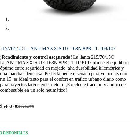
215/70/15C LLANT MAXXIS UE 168N 8PR TL 109/107
¡Rendimiento y control asegurado!
La llanta 215/70/15C
LLANT MAXXIS UE 168N 8PR TL 109/107 ofrece el equilibrio
óptimo entre seguridad en mojado, alta durabilidad kilométrica y
una marcha silenciosa. Perfectamente diseñada para vehículos con
rin 15, es ideal tanto para el confort en tráfico urbano diario como
para trayectos largos en carretera. ¡Excelente tracción y ahorro de
combustible en un solo neumático!
$
540.000
$
621.000
Original
Current
price
price
was:
is:
$621.000.
$540.000.
3 DISPONIBLES