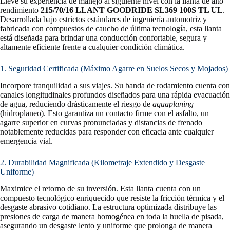
Lleve su experiencia de manejo al siguiente nivel con la llanta de alto
rendimiento
215/70/16 LLANT GOODRIDE SL369 100S TL UL
.
Desarrollada bajo estrictos estándares de ingeniería automotriz y
fabricada con compuestos de caucho de última tecnología, esta llanta
está diseñada para brindar una conducción confortable, segura y
altamente eficiente frente a cualquier condición climática.
1. Seguridad Certificada (Máximo Agarre en Suelos Secos y Mojados)
Incorpore tranquilidad a sus viajes. Su banda de rodamiento cuenta con
canales longitudinales profundos diseñados para una rápida evacuación
de agua, reduciendo drásticamente el riesgo de
aquaplaning
(hidroplaneo). Esto garantiza un contacto firme con el asfalto, un
agarre superior en curvas pronunciadas y distancias de frenado
notablemente reducidas para responder con eficacia ante cualquier
emergencia vial.
2. Durabilidad Magnificada (Kilometraje Extendido y Desgaste
Uniforme)
Maximice el retorno de su inversión. Esta llanta cuenta con un
compuesto tecnológico enriquecido que resiste la fricción térmica y el
desgaste abrasivo cotidiano. La estructura optimizada distribuye las
presiones de carga de manera homogénea en toda la huella de pisada,
asegurando un desgaste lento y uniforme que prolonga de manera