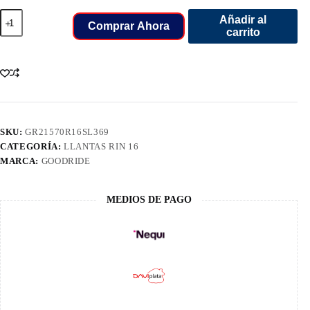
215/70/16
Añadir al
LLANT
Comprar Ahora
carrito
GOODRIDE
SL369
100S
TL
UL
cantidad
SKU:
GR21570R16SL369
CATEGORÍA:
LLANTAS RIN 16
MARCA:
GOODRIDE
MEDIOS DE PAGO