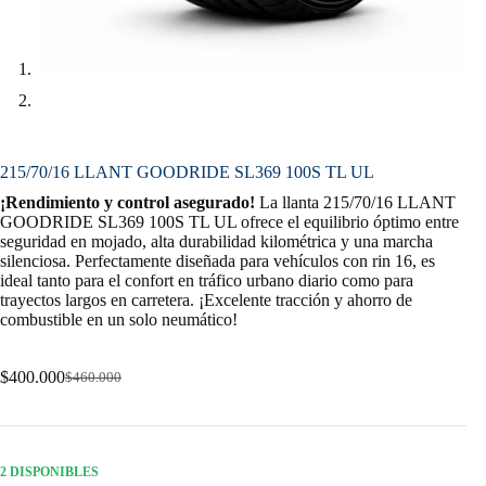
215/70/16 LLANT GOODRIDE SL369 100S TL UL
¡Rendimiento y control asegurado!
La llanta 215/70/16 LLANT
GOODRIDE SL369 100S TL UL ofrece el equilibrio óptimo entre
seguridad en mojado, alta durabilidad kilométrica y una marcha
silenciosa. Perfectamente diseñada para vehículos con rin 16, es
ideal tanto para el confort en tráfico urbano diario como para
trayectos largos en carretera. ¡Excelente tracción y ahorro de
combustible en un solo neumático!
$
400.000
$
460.000
Original
Current
price
price
was:
is:
$460.000.
$400.000.
2 DISPONIBLES