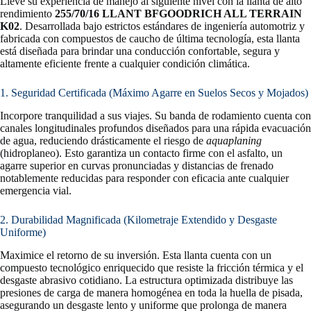
Lleve su experiencia de manejo al siguiente nivel con la llanta de alto
rendimiento
255/70/16 LLANT BFGOODRICH ALL TERRAIN
K02
. Desarrollada bajo estrictos estándares de ingeniería automotriz y
fabricada con compuestos de caucho de última tecnología, esta llanta
está diseñada para brindar una conducción confortable, segura y
altamente eficiente frente a cualquier condición climática.
1. Seguridad Certificada (Máximo Agarre en Suelos Secos y Mojados)
Incorpore tranquilidad a sus viajes. Su banda de rodamiento cuenta con
canales longitudinales profundos diseñados para una rápida evacuación
de agua, reduciendo drásticamente el riesgo de
aquaplaning
(hidroplaneo). Esto garantiza un contacto firme con el asfalto, un
agarre superior en curvas pronunciadas y distancias de frenado
notablemente reducidas para responder con eficacia ante cualquier
emergencia vial.
2. Durabilidad Magnificada (Kilometraje Extendido y Desgaste
Uniforme)
Maximice el retorno de su inversión. Esta llanta cuenta con un
compuesto tecnológico enriquecido que resiste la fricción térmica y el
desgaste abrasivo cotidiano. La estructura optimizada distribuye las
presiones de carga de manera homogénea en toda la huella de pisada,
asegurando un desgaste lento y uniforme que prolonga de manera