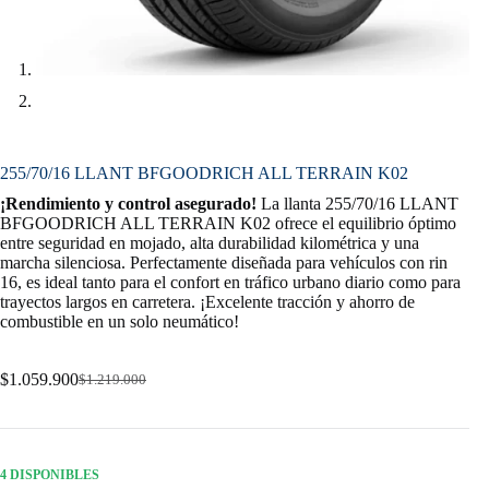
255/70/16 LLANT BFGOODRICH ALL TERRAIN K02
¡Rendimiento y control asegurado!
La llanta 255/70/16 LLANT
BFGOODRICH ALL TERRAIN K02 ofrece el equilibrio óptimo
entre seguridad en mojado, alta durabilidad kilométrica y una
marcha silenciosa. Perfectamente diseñada para vehículos con rin
16, es ideal tanto para el confort en tráfico urbano diario como para
trayectos largos en carretera. ¡Excelente tracción y ahorro de
combustible en un solo neumático!
$
1.059.900
$
1.219.000
Original
Current
price
price
was:
is:
$1.219.000.
$1.059.900.
4 DISPONIBLES