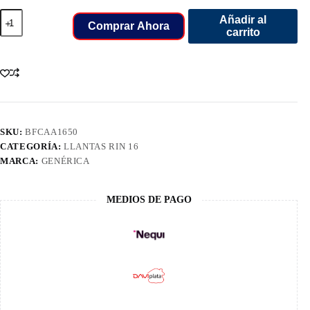
255/70/16
Añadir al
LLANT
Comprar Ahora
carrito
BFGOODRICH
ALL
TERRAIN
K02
cantidad
SKU:
BFCAA1650
CATEGORÍA:
LLANTAS RIN 16
MARCA:
GENÉRICA
MEDIOS DE PAGO