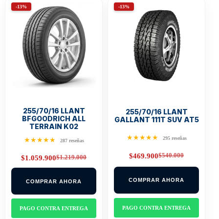
-13%
-13%
255/70/16 LLANT
255/70/16 LLANT
BFGOODRICH ALL
GALLANT 111T SUV AT5
TERRAIN K02
★★★★★
295 reseñas
★★★★★
287 reseñas
$
540.000
$
469.900
$
1.219.000
$
1.059.900
Original
Current
Original
Current
price
price
price
price
was:
is:
was:
is:
$540.000.
$469.900.
COMPRAR AHORA
COMPRAR AHORA
$1.219.000.
$1.059.900.
PAGO CONTRA ENTREGA
PAGO CONTRA ENTREGA