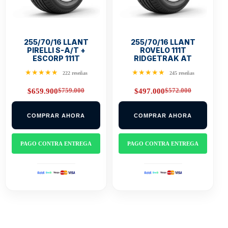
255/70/16 LLANT
255/70/16 LLANT
PIRELLI S-A/T +
ROVELO 111T
ESCORP 111T
RIDGETRAK AT
★★★★★
★★★★★
222 reseñas
245 reseñas
$
759.000
$
572.000
$
659.900
$
497.000
Original
Current
Original
Current
price
price
price
price
was:
is:
was:
is:
COMPRAR AHORA
COMPRAR AHORA
$759.000.
$659.900.
$572.000.
$497.000.
PAGO CONTRA ENTREGA
PAGO CONTRA ENTREGA