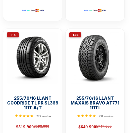
-13%
-13%
255/70/16 LLANT
255/70/16 LLANT
GOODRIDE TL PR SL369
MAXXIS BRAVO AT771
111T A/T
111TL
★★★★★
★★★★★
225 reseñas
231 reseñas
$
598.000
$
747.000
$
519.900
$
649.900
Original
Current
Original
Current
price
price
price
price