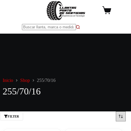
Saltar
al
Carro
contenido
de
compra
Sin
resultados
Inicio
Shop
255/70/16
255/70/16
FILTER