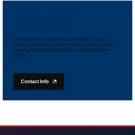
Have Questions?
Feel Free to Contact Us!
Donec ultrices tincidunt arcu non sodales. Orci eu
lobortis elementum nibh tellus molestie nunc. Fames ac
turpis egestas maecenas pharetra convallis posuere
morbi.
Contact Info