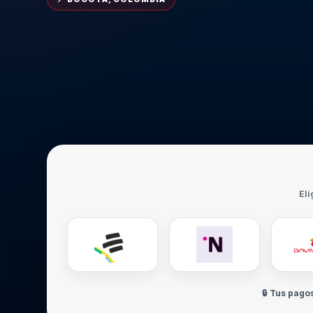
Eli
🔒 Tus pago