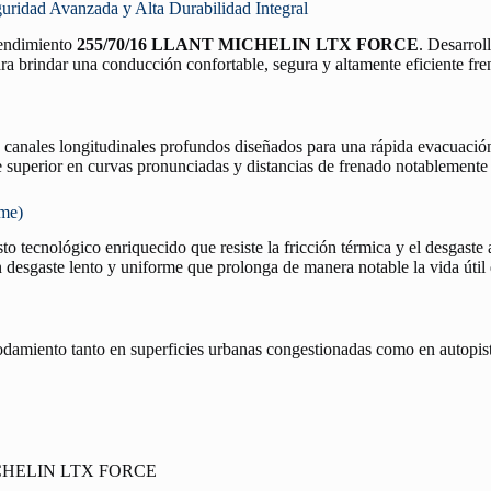
d Avanzada y Alta Durabilidad Integral
 rendimiento
255/70/16 LLANT MICHELIN LTX FORCE
. Desarrol
ra brindar una conducción confortable, segura y altamente eficiente fren
n canales longitudinales profundos diseñados para una rápida evacuació
re superior en curvas pronunciadas y distancias de frenado notablemente
rme)
o tecnológico enriquecido que resiste la fricción térmica y el desgaste 
desgaste lento y uniforme que prolonga de manera notable la vida útil
rodamiento tanto en superficies urbanas congestionadas como en autopist
ICHELIN LTX FORCE