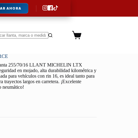
AR AHORA
Carro
de
ltados
compra
RCE
lanta 255/70/16 LLANT MICHELIN LTX
guridad en mojado, alta durabilidad kilométrica y
da para vehículos con rin 16, es ideal tanto para
a trayectos largos en carretera. ¡Excelente
lo neumático!