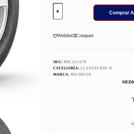
255/70/16
LLANT
Comprar A
MICHELIN
LTX
FORCE
cantidad
Wishlist
Compare
SKU:
MICAL1678
CATEGORÍA:
LLANTAS RIN 16
MARCA:
MICHELIN
MEDI