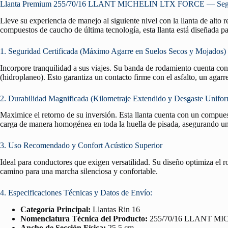
Llanta Premium 255/70/16 LLANT MICHELIN LTX FORCE — Segurida
Lleve su experiencia de manejo al siguiente nivel con la llanta de alto
compuestos de caucho de última tecnología, esta llanta está diseñada pa
1. Seguridad Certificada (Máximo Agarre en Suelos Secos y Mojados)
Incorpore tranquilidad a sus viajes. Su banda de rodamiento cuenta co
(hidroplaneo). Esto garantiza un contacto firme con el asfalto, un agar
2. Durabilidad Magnificada (Kilometraje Extendido y Desgaste Unifo
Maximice el retorno de su inversión. Esta llanta cuenta con un compuest
carga de manera homogénea en toda la huella de pisada, asegurando un 
3. Uso Recomendado y Confort Acústico Superior
Ideal para conductores que exigen versatilidad. Su diseño optimiza el 
camino para una marcha silenciosa y confortable.
4. Especificaciones Técnicas y Datos de Envío:
Categoría Principal:
Llantas Rin 16
Nomenclatura Técnica del Producto:
255/70/16 LLANT M
Ancho de Sección Física:
25.5 cm