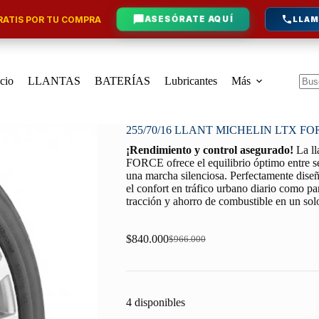
ATIS POR TU COMPRA
ASESÓRATE AQUÍ
LLAM
icio
LLANTAS
BATERÍAS
Lubricantes
Más
Sin
resu
255/70/16 LLANT MICHELIN LTX FO
¡Rendimiento y control asegurado!
La l
FORCE ofrece el equilibrio óptimo entre se
una marcha silenciosa. Perfectamente diseña
el confort en tráfico urbano diario como par
tracción y ahorro de combustible en un so
$
840.000
$
966.000
Original
Current
price
price
was:
is:
$966.000.
$840.000.
4 disponibles