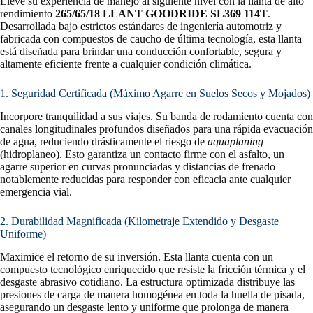
Lleve su experiencia de manejo al siguiente nivel con la llanta de alto
rendimiento
265/65/18 LLANT GOODRIDE SL369 114T
.
Desarrollada bajo estrictos estándares de ingeniería automotriz y
fabricada con compuestos de caucho de última tecnología, esta llanta
está diseñada para brindar una conducción confortable, segura y
altamente eficiente frente a cualquier condición climática.
1. Seguridad Certificada (Máximo Agarre en Suelos Secos y Mojados)
Incorpore tranquilidad a sus viajes. Su banda de rodamiento cuenta con
canales longitudinales profundos diseñados para una rápida evacuación
de agua, reduciendo drásticamente el riesgo de
aquaplaning
(hidroplaneo). Esto garantiza un contacto firme con el asfalto, un
agarre superior en curvas pronunciadas y distancias de frenado
notablemente reducidas para responder con eficacia ante cualquier
emergencia vial.
2. Durabilidad Magnificada (Kilometraje Extendido y Desgaste
Uniforme)
Maximice el retorno de su inversión. Esta llanta cuenta con un
compuesto tecnológico enriquecido que resiste la fricción térmica y el
desgaste abrasivo cotidiano. La estructura optimizada distribuye las
presiones de carga de manera homogénea en toda la huella de pisada,
asegurando un desgaste lento y uniforme que prolonga de manera