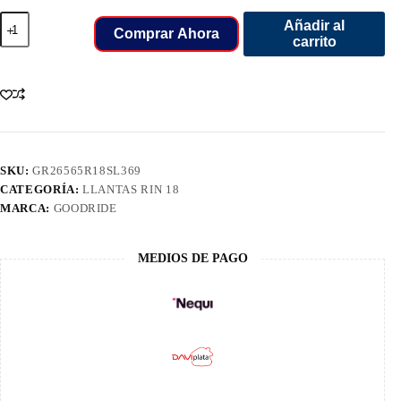
265/65/18
Añadir al
LLANT
Comprar Ahora
carrito
GOODRIDE
SL369
114T
cantidad
SKU:
GR26565R18SL369
CATEGORÍA:
LLANTAS RIN 18
MARCA:
GOODRIDE
MEDIOS DE PAGO