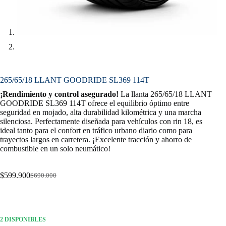
265/65/18 LLANT GOODRIDE SL369 114T
¡Rendimiento y control asegurado!
La llanta 265/65/18 LLANT
GOODRIDE SL369 114T ofrece el equilibrio óptimo entre
seguridad en mojado, alta durabilidad kilométrica y una marcha
silenciosa. Perfectamente diseñada para vehículos con rin 18, es
ideal tanto para el confort en tráfico urbano diario como para
trayectos largos en carretera. ¡Excelente tracción y ahorro de
combustible en un solo neumático!
$
599.900
$
690.000
Original
Current
price
price
was:
is:
$690.000.
$599.900.
2 DISPONIBLES