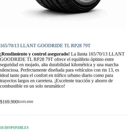
165/70/13 LLANT GOODRIDE TL RP28 79T
¡Rendimiento y control asegurado!
La llanta 165/70/13 LLANT
GOODRIDE TL RP28 79T ofrece el equilibrio óptimo entre
seguridad en mojado, alta durabilidad kilométrica y una marcha
silenciosa. Perfectamente diseñada para vehículos con rin 13, es
ideal tanto para el confort en tráfico urbano diario como para
trayectos largos en carretera. ¡Excelente tracción y ahorro de
combustible en un solo neumático!
$
169.900
$
195.000
Original
Current
price
price
was:
is:
$195.000.
$169.900.
16 DISPONIBLES