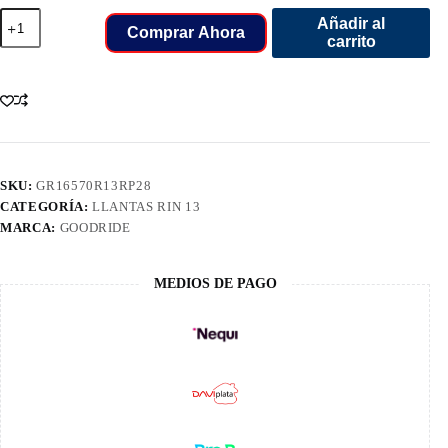
165/70/13
Añadir al
LLANT
Comprar Ahora
carrito
GOODRIDE
TL
RP28
79T
cantidad
SKU:
GR16570R13RP28
CATEGORÍA:
LLANTAS RIN 13
MARCA:
GOODRIDE
MEDIOS DE PAGO