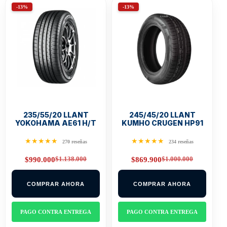
-13%
-13%
235/55/20 LLANT
245/45/20 LLANT
YOKOHAMA AE61 H/T
KUMHO CRUGEN HP91
★★★★★
★★★★★
270 reseñas
234 reseñas
$
1.138.000
$
1.000.000
$
990.000
$
869.900
Original
Current
Original
Current
price
price
price
price
was:
is:
was:
is:
COMPRAR AHORA
COMPRAR AHORA
$1.138.000.
$990.000.
$1.000.000.
$869.900.
PAGO CONTRA ENTREGA
PAGO CONTRA ENTREGA