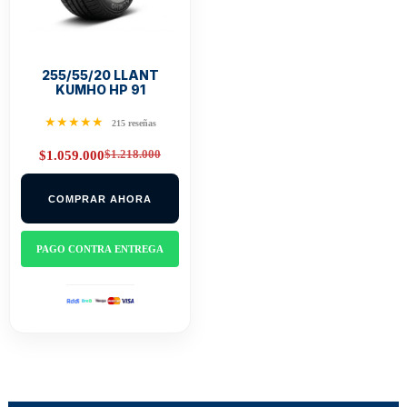
255/55/20 LLANT
KUMHO HP 91
★★★★★
215 reseñas
$
1.218.000
$
1.059.000
Original
Current
price
price
was:
is:
COMPRAR AHORA
$1.218.000.
$1.059.000.
PAGO CONTRA ENTREGA