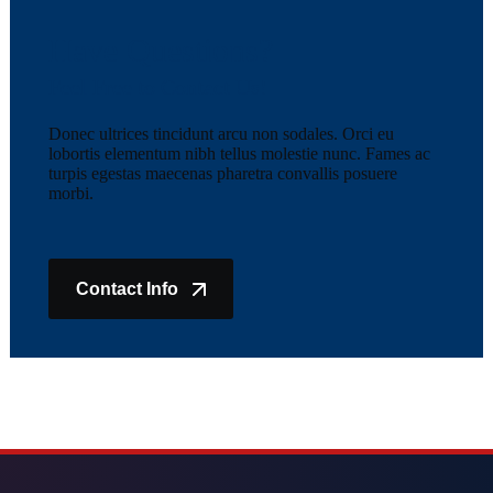
Have Questions?
Feel Free to Contact Us!
Donec ultrices tincidunt arcu non sodales. Orci eu
lobortis elementum nibh tellus molestie nunc. Fames ac
turpis egestas maecenas pharetra convallis posuere
morbi.
Contact Info