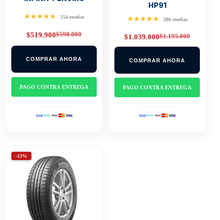
HP91
★★★★★
254 reseñas
★★★★★
280 reseñas
$
598.000
$
519.900
$
1.195.000
$
1.039.000
Original
Current
Original
Current
price
price
price
price
was:
is:
was:
is:
$598.000.
$519.900.
COMPRAR AHORA
COMPRAR AHORA
$1.195.000.
$1.039.000.
PAGO CONTRA ENTREGA
PAGO CONTRA ENTREGA
-13%