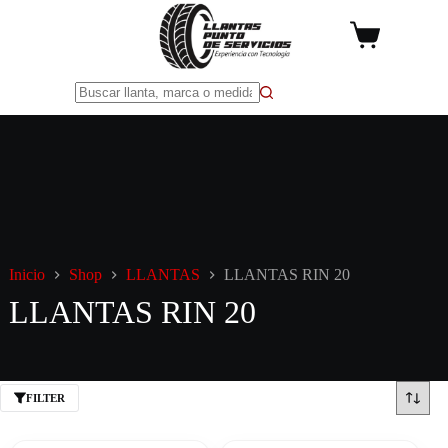
Saltar
al
Carro
contenido
de
compra
Sin
resultados
Inicio
Shop
LLANTAS
LLANTAS RIN 20
LLANTAS RIN 20
FILTER