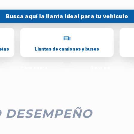
Busca aquí la llanta ideal para tu vehículo
etas
Llantas de camiones y buses
POR MARCA
POR RIN
O DESEMPEÑO