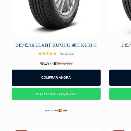
245/45/19 LLANT KUMHO 98H KL33 H
245/
★★★★★
267 reseñas
$
845.000
$
972.000
Original
Current
price
price
was:
is:
COMPRAR AHORA
$972.000.
$845.000.
PAGO CONTRA ENTREGA