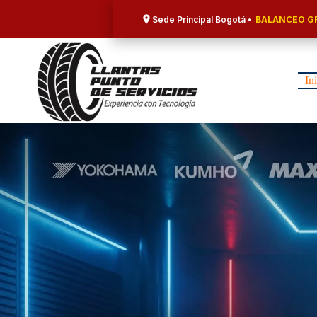
Saltar
al
Sede Principal Bogotá •
BALANCEO GR
contenido
In