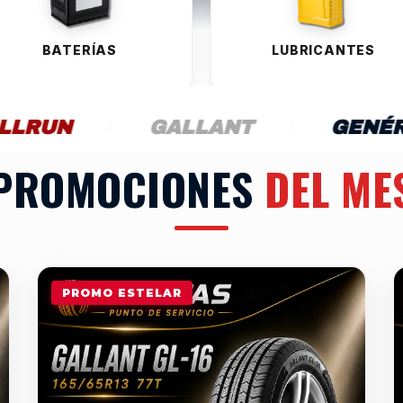
BATERÍAS
LUBRICANTES
GALLANT
/
GENÉRICA
/
G
PROMOCIONES
DEL ME
PROMO ESTELAR