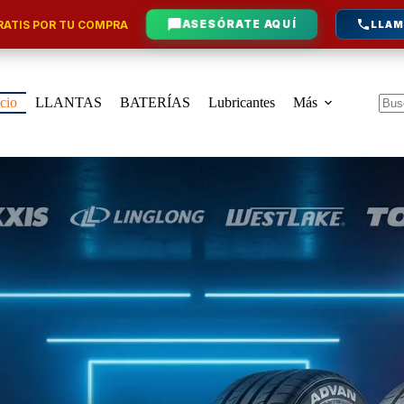
ATIS POR TU COMPRA
ASESÓRATE AQUÍ
LLAM
icio
LLANTAS
BATERÍAS
Lubricantes
Más
Sin
resu