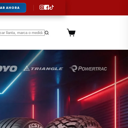
AR AHORA
Carro
de
ltados
compra